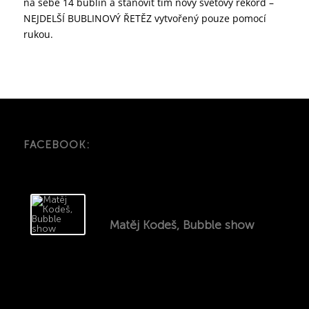
na sebe 14 bublin a stanovit tím nový světový rekord –
NEJDELŠÍ BUBLINOVÝ ŘETĚZ vytvořený pouze pomocí
rukou.
FACEBOOK:
Matěj Kodeš, Bubble show