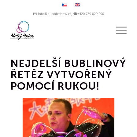
✉️ info@bubbleshow.cz, ☎+420 739 029 290
NEJDELŠÍ BUBLINOVÝ
ŘETĚZ VYTVOŘENÝ
POMOCÍ RUKOU!