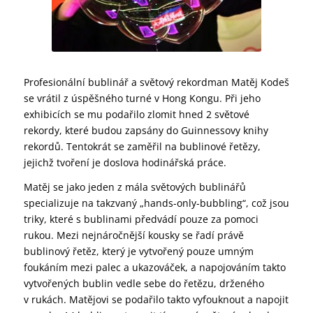
Profesionální bublinář a světový rekordman Matěj Kodeš
se vrátil z úspěšného turné v Hong Kongu. Při jeho
exhibicích se mu podařilo zlomit hned 2 světové
rekordy, které budou zapsány do Guinnessovy knihy
rekordů. Tentokrát se zaměřil na bublinové řetězy,
jejichž tvoření je doslova hodinářská práce.
Matěj se jako jeden z mála světových bublinářů
specializuje na takzvaný „hands-only-bubbling“, což jsou
triky, které s bublinami předvádí pouze za pomoci
rukou. Mezi nejnáročnější kousky se řadí právě
bublinový řetěz, který je vytvořený pouze umným
foukáním mezi palec a ukazováček, a napojováním takto
vytvořených bublin vedle sebe do řetězu, drženého
v rukách. Matějovi se podařilo takto vyfouknout a napojit