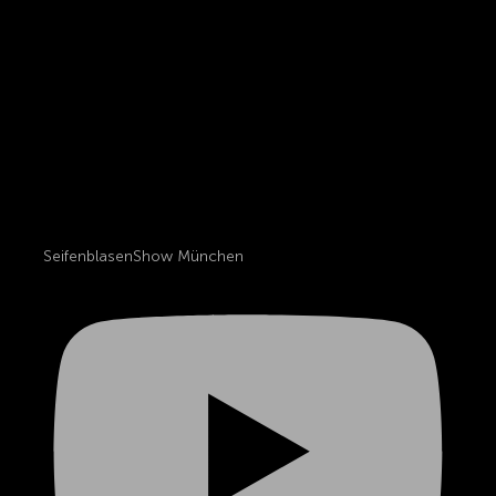
SeifenblasenShow München