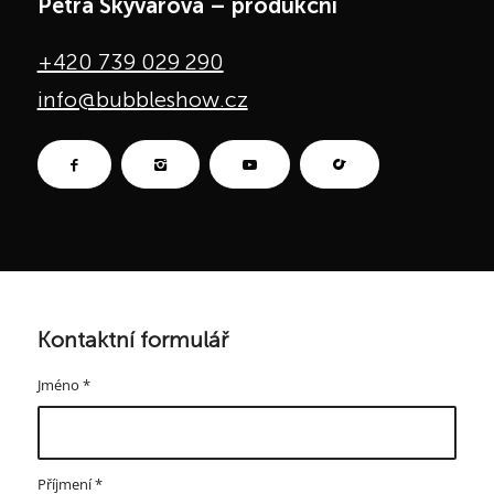
Petra Škývarová – produkční
+420 739 029 290
info@bubbleshow.cz
Kontaktní formulář
Jméno
*
Příjmení
*