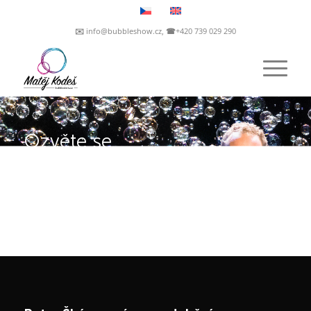
✉️ info@bubbleshow.cz, ☎+420 739 029 290
Ozvěte se,
jsem připraven
na velkolepou
show!