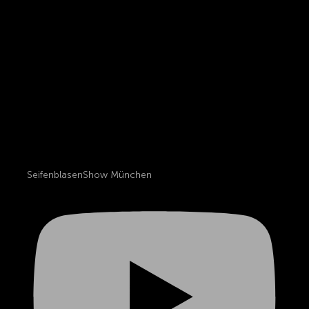
SeifenblasenShow München