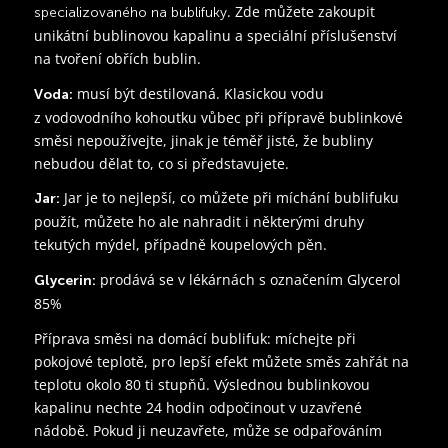
. Zde můžete zakoupit
specializovaného na bublifuky
unikátní bublinovou kapalinu a speciální příslušenství
na tvoření obřích bublin.
musí být destilovaná. Klasickou vodu
Voda:
z vodovodního kohoutku vůbec při přípravě bublinkové
směsi nepoužívejte, jinak je téměř jisté, že bubliny
nebudou dělat to, co si představujete.
Jar je to nejlepší, co můžete při míchání bublifuku
Jar:
použít, můžete ho ale nahradit i některými druhy
tekutých mýdel, případně koupelových pěn.
prodává se v lékárnách s označením Glycerol
Glycerin:
85%
Příprava směsi na domácí bublifuk: míchejte při
pokojové teplotě, pro lepší efekt můžete směs zahřát na
teplotu okolo 80 ti stupňů. Výslednou bublinkovou
kapalinu nechte 24 hodin odpočinout v uzavřené
nádobě. Pokud ji neuzavřete, může se odpařováním