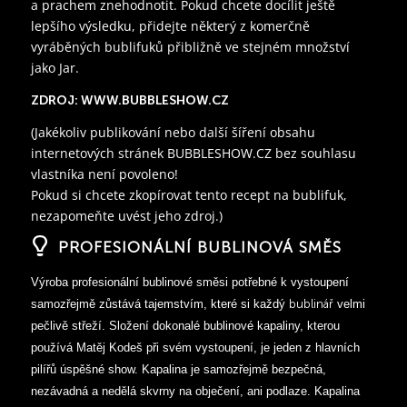
a prachem znehodnotit. Pokud chcete docílit ještě
lepšího výsledku, přidejte některý z komerčně
vyráběných bublifuků přibližně ve stejném množství
jako Jar.
ZDROJ: WWW.BUBBLESHOW.CZ
(Jakékoliv publikování nebo další šíření obsahu
internetových stránek BUBBLESHOW.CZ bez souhlasu
vlastníka není povoleno!
Pokud si chcete zkopírovat tento recept na bublifuk,
nezapomeňte uvést jeho zdroj.)
PROFESIONÁLNÍ BUBLINOVÁ SMĚS
Výroba profesionální bublinové směsi potřebné k vystoupení
samozřejmě zůstává tajemstvím, které si každý
bublinář
velmi
pečlivě střeží
. Složení dokonalé bublinové kapaliny, kterou
používá Matěj Kodeš při svém vystoupení, je jeden z hlavních
pilířů úspěšné show. Kapalina je samozřejmě bezpečná,
nezávadná a nedělá skvrny na obječení, ani podlaze. Kapalina