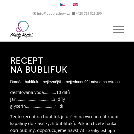
✉️ info@bubbleshow.cz, ☎+420 739 029 290
RECEPT
NA BUBLIFUK
Domácí bublifuk – nejlevnější a nejjednodušší návod na výrobu:
destilovaná voda………..10 dílů
jar…………………………….3 díly
glycerin……………………..1 díl
Tento recept na bublifuk je určen na výrobu náhradní
kapaliny do klasických bublifuků. Pokud chcete foukat
obří bubliny, doporučujeme navštívit
stránky eshopu