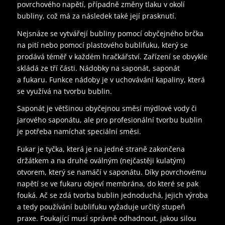
povrchového napětí, případně změny tlaku v okolí
bubliny, což má za následek také její prasknutí.
Nejsnáze se vytvářejí bubliny pomocí obyčejného brčka
na pití nebo pomocí plastového bublifuku, který se
prodává téměř v každém hračkářství. Zařízení se obvykle
skládá ze tří části. Nádobky na saponát, saponát
a fukaru. Funkce nádoby je v uchovávání kapaliny, která
se využívá na tvorbu bublin.
Saponát je většinou obyčejnou směsí mýdlové vody či
jarového saponátu, ale pro profesionální tvorbu bublin
je potřeba namíchat speciální směsi.
Fukar je tyčka, která je na jedné straně zakončena
držátkem a na druhé oválným (nejčastěji kulatým)
otvorem, který se namáčí v saponátu. Díky povrchovému
napětí se ve fukaru objeví membrána, do které se pak
fouká. Ač se zdá tvorba bublin jednoduchá, jejich výroba
a tedy používání bublifuku vyžaduje určitý stupeň
praxe. Foukající musí správně odhadnout, jakou silou