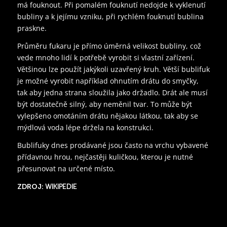
má fouknout. Při pomalém fouknutí nedojde k vyklenutí
bubliny a k jejímu vzniku, při rychlém fouknutí bublina
praskne.
Průměru fukaru je přímo úměrná velikost bubliny, což
vede mnoho lidí k potřebě vyrobit si vlastní zařízení.
Většinou lze použít jakýkoli uzavřený kruh. Větší bublifuk
je možné vyrobit například ohnutím drátu do smyčky,
tak aby jedna strana sloužila jako držadlo. Drát ale musí
být dostatečně silný, aby neměnil tvar. To může být
vylepšeno omotáním drátu nějakou látkou, tak aby se
mýdlová voda lépe držela na konstrukci.
Bublifuky dnes prodávané jsou často na vrchu vybavené
přídavnou hrou, nejčastěji kuličkou, kterou je nutné
přesunovat na určené místo.
ZDROJ:
WIKIPEDIE