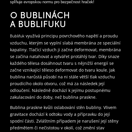
spľňuje evropskou normu pro bezpečnost hraček!
O BUBLINÁCH
A BUBLIFUKU
využívá principu povrchového napětí a proudu
Bublifuk
vzduchu, kterým se vyplní slabá membrána ze speciální
kapaliny. Tlačící vzduch ji začne deformovat, membrána
se začína natahovat a vytvářet protáhlý tvar. Díky snaze
každého tělesa dosáhnout tvaru s nějnižší energií se
začne vznikající těleso deformovat do tvaru koule. Jak
bublina narůstá působí na ni stále větší tlak vzduchu
proudícího okolo otvoru, což má za následek její
odloučení. Následně dochází k jejímu postupnému
zakulacování do doby, než bublina praskne.
Bublina praskne kvůli oslabování stěn bubliny. Vlivem
gravitace dochází k odtoku vody a přípravku do její
spodní části. Zvláštním případem je narušení její stěny
předmětem či nečistotou v okolí, což změní stav