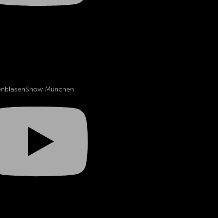
fenblasenShow München