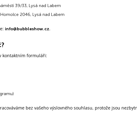
 náměstí 39/33, Lysá nad Labem
a Homolce 2046, Lysá nad Labem
je:
.
info@bubbleshow.cz
č?
v kontaktním formuláři:
rogramu)
racováváme bez vašeho výslovného souhlasu, protože jsou nezbyt