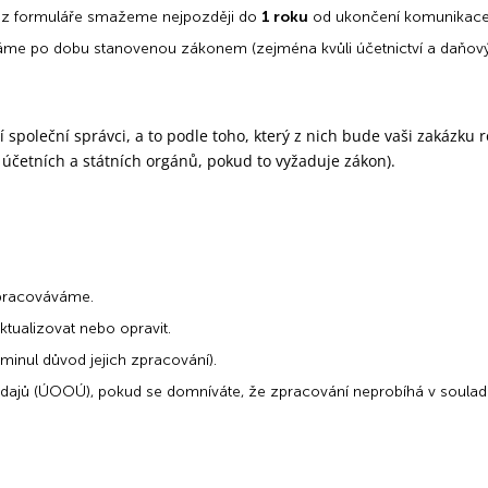
e z formuláře smažeme nejpozději do
1 roku
od ukončení komunikace
áme po dobu stanovenou zákonem (zejména kvůli účetnictví a daňový
společní správci, a to podle toho, který z nich bude vaši zakázku 
účetních a státních orgánů, pokud to vyžaduje zákon).
zpracováváme.
ktualizovat nebo opravit.
inul důvod jejich zpracování).
údajů (ÚOOÚ), pokud se domníváte, že zpracování neprobíhá v soula