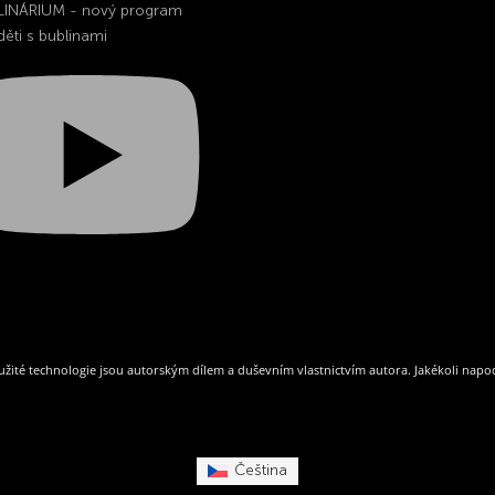
LINÁRIUM - nový program
děti s bublinami
žité technologie jsou autorským dílem a duševním vlastnictvím autora. Jakékoli na
Čeština