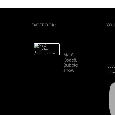
FACEBOOK:
YOU
Matěj
Kodeš,
Bubble
Bubb
show
Lux