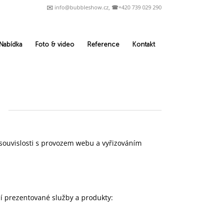
✉️ info@bubbleshow.cz, ☎+420 739 029 290
Nabídka
Foto & video
Reference
Kontakt
)
 souvislosti s provozem webu a vyřizováním
jí prezentované služby a produkty: