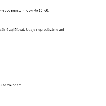
.
m povinnostem, obvykle 10 let).
reálně zajišťovat. Údaje neprodáváme ani
du se zákonem.