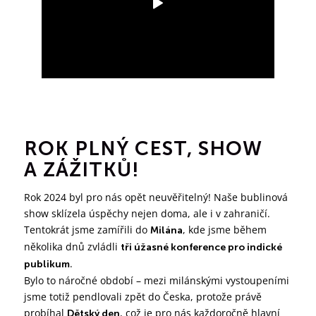
ROK PLNÝ CEST, SHOW
A ZÁŽITKŮ!
Rok 2024 byl pro nás opět neuvěřitelný! Naše bublinová
show sklízela úspěchy nejen doma, ale i v zahraničí.
Tentokrát jsme zamířili do
, kde jsme během
Milána
několika dnů zvládli
tři úžasné konference pro indické
.
publikum
Bylo to náročné období – mezi milánskými vystoupeními
jsme totiž pendlovali zpět do Česka, protože právě
probíhal
, což je pro nás každoročně hlavní
Dětský den