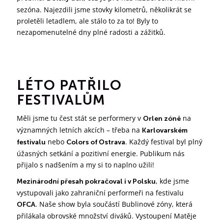
sezóna. Najezdili jsme stovky kilometrů, několikrát se
proletěli letadlem, ale stálo to za to! Byly to
nezapomenutelné dny plné radosti a zážitků.
LÉTO PATŘILO
FESTIVALŮM
Měli jsme tu čest stát se performery v
na
Orlen zóně
významných letních akcích – třeba na
Karlovarském
nebo
. Každý festival byl plný
festivalu
Colors of Ostrava
úžasných setkání a pozitivní energie. Publikum nás
přijalo s nadšením a my si to naplno užili!
, kde jsme
Mezinárodní přesah pokračoval i v Polsku
vystupovali jako zahraniční performeři na festivalu
. Naše show byla součástí Bublinové zóny, která
OFCA
přilákala obrovské množství diváků. Vystoupení Matěje