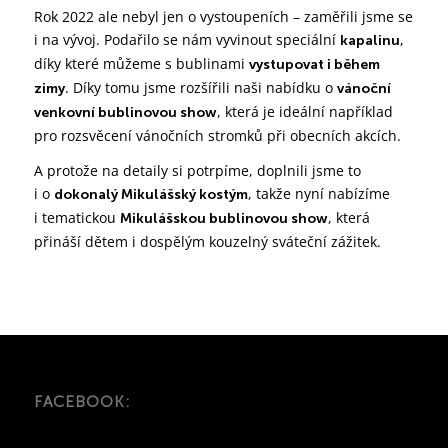
Rok 2022 ale nebyl jen o vystoupeních – zaměřili jsme se
i na vývoj. Podařilo se nám vyvinout speciální
,
kapalinu
díky které můžeme s bublinami
vystupovat i během
. Díky tomu jsme rozšířili naši nabídku o
zimy
vánoční
, která je ideální například
venkovní bublinovou show
pro rozsvěcení vánočních stromků při obecních akcích.
A protože na detaily si potrpíme, doplnili jsme to
i o
, takže nyní nabízíme
dokonalý Mikulášský kostým
i tematickou
, která
Mikulášskou bublinovou show
přináší dětem i dospělým kouzelný sváteční zážitek.
FACEBOOK: