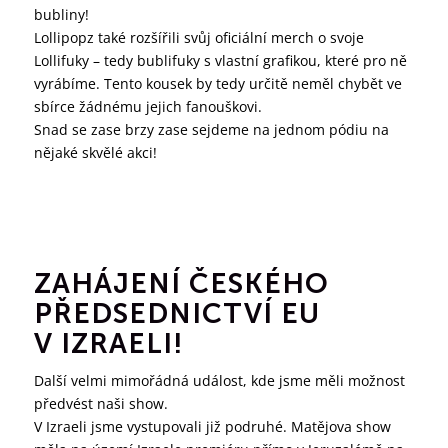
bubliny!
Lollipopz také rozšířili svůj oficiální merch o svoje
Lollifuky – tedy bublifuky s vlastní grafikou, které pro ně
vyrábíme. Tento kousek by tedy určitě neměl chybět ve
sbírce žádnému jejich fanouškovi.
Snad se zase brzy zase sejdeme na jednom pódiu na
nějaké skvělé akci!
ZAHÁJENÍ ČESKÉHO
PŘEDSEDNICTVÍ EU
V IZRAELI!
Další velmi mimořádná událost, kde jsme měli možnost
předvést naši show.
V Izraeli jsme vystupovali již podruhé. Matějova show