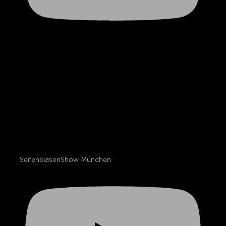
SeifenblasenShow München