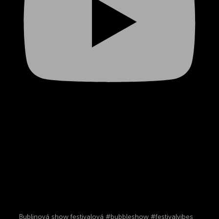
Bublinová show festivalová #bubbleshow #festivalvibes