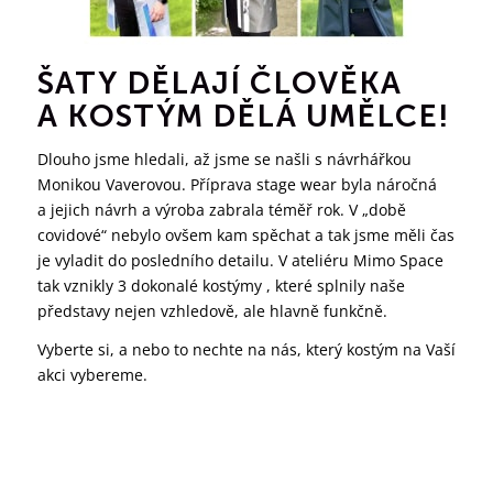
ŠATY DĚLAJÍ ČLOVĚKA
A KOSTÝM DĚLÁ UMĚLCE!
Dlouho jsme hledali, až jsme se našli s návrhářkou
Monikou Vaverovou. Příprava stage wear byla náročná
a jejich návrh a výroba zabrala téměř rok. V „době
covidové“ nebylo ovšem kam spěchat a tak jsme měli čas
je vyladit do posledního detailu. V ateliéru Mimo Space
tak vznikly 3 dokonalé kostýmy , které splnily naše
představy nejen vzhledově, ale hlavně funkčně.
Vyberte si, a nebo to nechte na nás, který kostým na Vaší
akci vybereme.