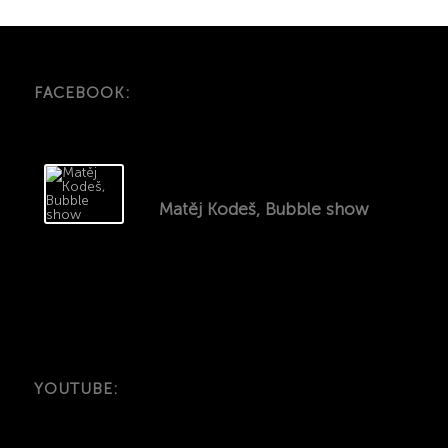
FACEBOOK:
Matěj Kodeš, Bubble show
YOUTUBE: