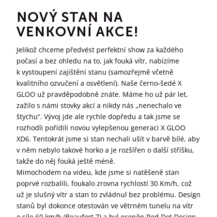
NOVÝ STAN NA
VENKOVNÍ AKCE!
Jelikož chceme předvést perfektní show za každého
počasí a bez ohledu na to, jak fouká vítr, nabízíme
k vystoupení zajištění stanu (samozřejmě včetně
kvalitního ozvučení a osvětlení). Naše černo-šedé X
GLOO už pravděpodobně znáte. Máme ho už pár let,
zažilo s námi stovky akcí a nikdy nás „nenechalo ve
štychu“. Vývoj jde ale rychle dopředu a tak jsme se
rozhodli pořídili novou vylepšenou generaci X GLOO
XD6. Tentokrát jsme si stan nechali ušít v barvě bílé, aby
v něm nebylo takové horko a je rozšířen o další stříšku,
takže do něj fouká ještě méně.
Mimochodem na videu, kde jsme si natěšeně stan
poprvé rozbalili, foukalo zrovna rychlostí 30 Km/h, což
už je slušný vítr a stan to zvládnul bez problému. Design
stanů byl dokonce otestován ve větrném tunelu na vítr
o síle 60 km/h (Beaufort 7) a byl oceněn Red Dot Design