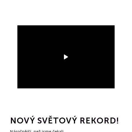
NOVÝ SVĚTOVÝ REKORD!
Náročnější, než jsme čekali…