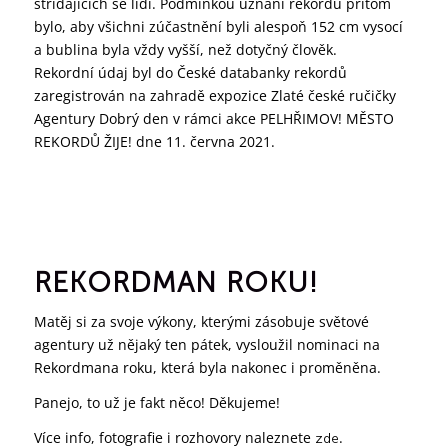
střídajících se lidí. Podmínkou uznání rekordu přitom
bylo, aby všichni zúčastnění byli alespoň 152 cm vysocí
a bublina byla vždy vyšší, než dotyčný člověk.
Rekordní údaj byl do České databanky rekordů
zaregistrován na zahradě expozice Zlaté české ručičky
Agentury Dobrý den v rámci akce PELHŘIMOV! MĚSTO
REKORDŮ ŽIJE! dne 11. června 2021.
REKORDMAN ROKU!
Matěj si za svoje výkony, kterými zásobuje světové
agentury už nějaký ten pátek, vysloužil nominaci na
Rekordmana roku, která byla nakonec i proměněna.
Panejo, to už je fakt něco! Děkujeme!
Více info, fotografie i rozhovory naleznete
.
zde