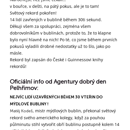
v bouřce, v dešti, na pátý pokus, ale je to tam!
Světový rekord pokořen!
14 lidí zavřených v bublině během 30ti sekund.
Děkuji všem za spolupráci, zejména všem
dobrovolníkům v bublinách, protože to, že to klapne
bylo nyní hlavně na nich! Po té, co jsme během prvních
pokusů vyladili drobné nedostatky už to šlo, jako po
másle.
Rekord byl zapsán do České i Guinnessovi knihy
rekordů!
Oficiální info od Agentury dobrý den
Pelhřimov:
NEJVÍC LIDÍ UZAVŘENÝCH BĚHEM 30 VTEŘIN DO
MÝDLOVÉ BUBLINY !
, mistr mýdlových bublin, překonal světový
Matěj Kodeš
rekord svého amerického kolegy, když za pouhou
půlminutu stihl vytvořit obří bublinu postupně kolem 14