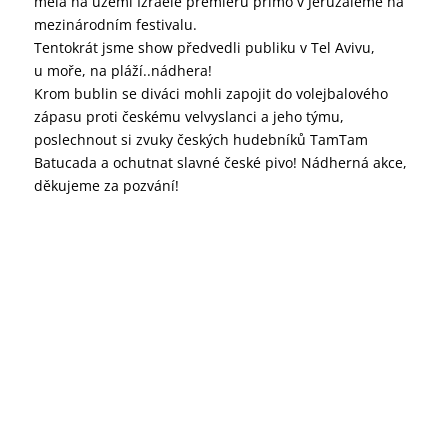
měla na území Izraele premiéru přímo v Jeruzalémě na
mezinárodním festivalu.
Tentokrát jsme show předvedli publiku v Tel Avivu,
u moře, na pláží..nádhera!
Krom bublin se diváci mohli zapojit do volejbalového
zápasu proti českému velvyslanci a jeho týmu,
poslechnout si zvuky českých hudebníků TamTam
Batucada a ochutnat slavné české pivo! Nádherná akce,
děkujeme za pozvání!